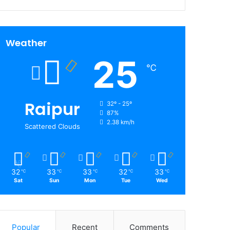
Weather
25
℃
Raipur
32º - 25º
87%
2.38 km/h
Scattered Clouds
32
33
33
32
33
℃
℃
℃
℃
℃
Sat
Sun
Mon
Tue
Wed
Popular
Recent
Comments