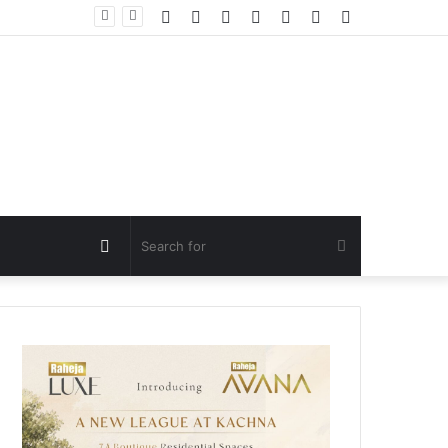
Facebook
Twitter
YouTube
Instagram
Log
Random
Sidebar
In
Article
Random
Search
Article
for