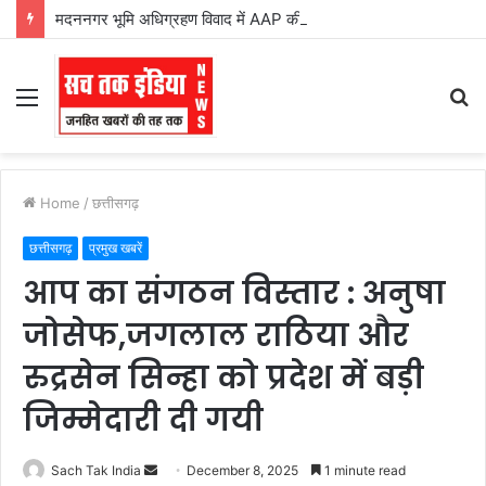
मदननगर भूमि अधिग्रहण विवाद में AAP की एंट्री, राज्यसभा सांसद संजय सिंह ने सरपंच से की बात; बुधवार को फिर पहुंचेगा प्रतिनिधिमंडल
Menu
S
fo
Home
/
छत्तीसगढ़
छत्तीसगढ़
प्रमुख खबरें
आप का संगठन विस्तार : अनुषा
जोसेफ,जगलाल राठिया और
रुद्रसेन सिन्हा को प्रदेश में बड़ी
जिम्मेदारी दी गयी
Send
Sach Tak India
December 8, 2025
1 minute read