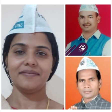
an
email