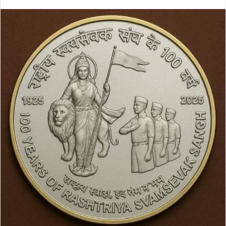
an
email