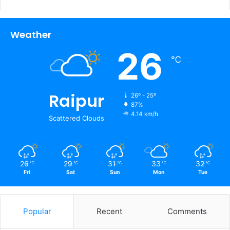
Weather
26
℃
Raipur
26º - 25º
87%
4.14 km/h
Scattered Clouds
26
29
31
33
32
℃
℃
℃
℃
℃
Fri
Sat
Sun
Mon
Tue
Popular
Recent
Comments