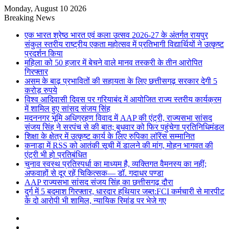
Monday, August 10 2026
Breaking News
एक भारत श्रेष्ठ भारत एवं कला उत्सव 2026-27 के अंतर्गत रायपुर
संकुल स्तरीय राष्ट्रीय एकता महोत्सव में प्रतिभागी विद्यार्थियों ने उत्कृष्ट
प्रदर्शन किया
महिला को 50 हजार में बेचने वाले मानव तस्करी के तीन आरोपित
गिरफ्तार
असम के बाढ़ प्रभावितों की सहायता के लिए छत्तीसगढ़ सरकार देगी 5
करोड़ रुपये
विश्व आदिवासी दिवस पर गरियाबंद में आयोजित राज्य स्तरीय कार्यक्रम
में शामिल हुए सांसद संजय सिंह
मदननगर भूमि अधिग्रहण विवाद में AAP की एंट्री, राज्यसभा सांसद
संजय सिंह ने सरपंच से की बात; बुधवार को फिर पहुंचेगा प्रतिनिधिमंडल
शिक्षा के क्षेत्र में उत्कृष्ट कार्य के लिए रुपिका लॉरेंस सम्मानित
कनाडा में RSS को आतंकी सूची में डालने की मांग, मोहन भागवत की
एंट्री भी हो प्रतिबंधित
चुनाव स्वस्थ प्रतिस्पर्धा का माध्यम है, व्यक्तिगत वैमनस्य का नहीं;
अफवाहों से दूर रहें चिकित्सक— डॉ. गदाधर पण्डा
AAP राज्यसभा सांसद संजय सिंह का छत्तीसगढ़ दौरा
दुर्ग में 5 बदमाश गिरफ्तार, धारदार हथियार जब्त:FCI कर्मचारी से मारपीट
के दो आरोपी भी शामिल, न्यायिक रिमांड पर भेजे गए
Sidebar
Random