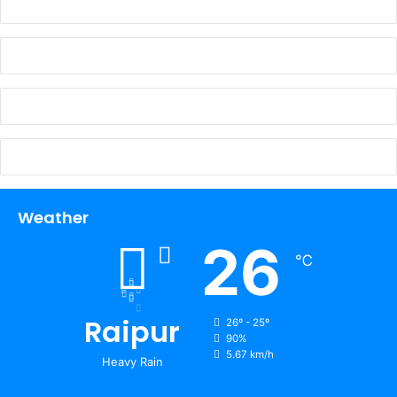
Weather
26
℃
Raipur
26º - 25º
90%
5.67 km/h
Heavy Rain