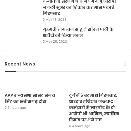
वन्यप्राणी सरंक्षण अधिनियम मे 4 आरोपी
जँगली सुअर का शिकार कर माँस पकाते
गिरफ्तार
May 18, 2023
गृहमंत्री ताम्रध्वज साहू ने झीरम घाटी के
शहीदों को किया नमन
May 25, 2023
Recent News
AAP राज्यसभा सांसद संजय
दुर्ग में 5 बदमाश गिरफ्तार,
सिंह का छत्तीसगढ़ दौरा
धारदार हथियार जब्त:FCI
कर्मचारी से मारपीट के दो
3 hours ago
आरोपी भी शामिल, न्यायिक
रिमांड पर भेजे गए
4 hours ago